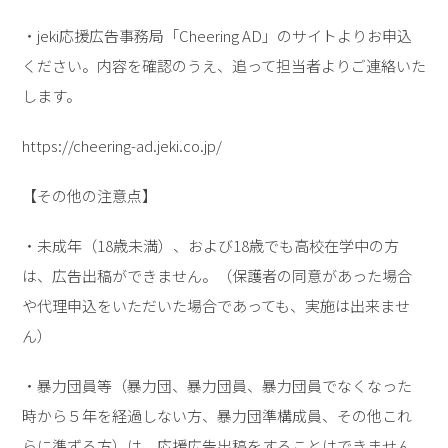
・jeki応援広告事務局「Cheering AD」のサイトよりお申込
ください。内容を確認のうえ、追って担当者よりご連絡いた
します。
https://cheering-ad.jeki.co.jp/
【その他の注意点】
・未成年（18歳未満）、および18歳でも高校在学中の方
は、広告出稿ができません。（保護者の同意があった場合
や代理申込をいただいた場合であっても、実施は出来ませ
ん）
・暴力団員等（暴力団、暴力団員、暴力団員でなくなった
時から５年を経過しない方、暴力団準構成員、その他これ
らに準ずる方）は、応援広告出稿をすることはできません