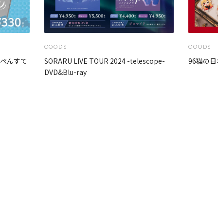
GOODS
GOODS
んぺんすて
SORARU LIVE TOUR 2024 -telescope-
96猫の日
DVD&Blu-ray