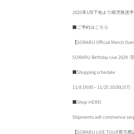
2025年1月下旬より順次発送
■ご予約は
こちら
【SORARU Official Merch Over
SORARU Birthday Live 2024 
■Shopping schedule
11/8 19:00 – 11/25 20:00(JST)
■
Shop HERE!
Shipments will commence seque
【SORARU LIVE TOUR