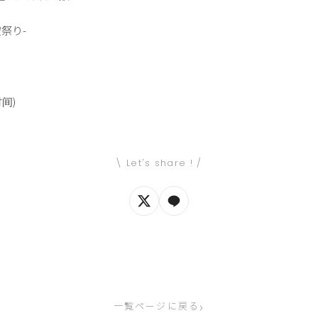
-空祭り-
时间)
\ Let's share ! /
›
一覧ページに戻る