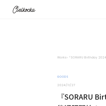
›
Works
『SORARU Birthday 20
GOODS
2024/11/27
『SORARU Bir