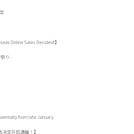
予定
seas Online Sales Decided!】
-空祭り-
ntially from late January.
官方周边决定开启通贩！】