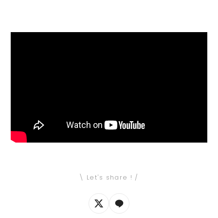
\ Let's share ! /