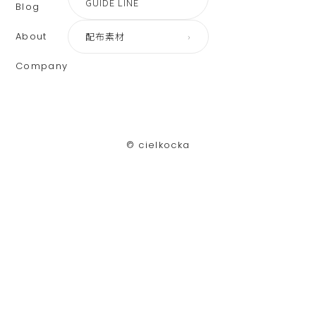
GUIDE LINE
Blog
About
配布素材
›
Company
©︎ cielkocka