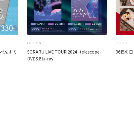
GOODS
GOODS
んぺんすて
SORARU LIVE TOUR 2024 -telescope-
96猫の日
DVD&Blu-ray