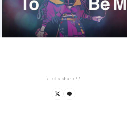
\ Let's share ! /