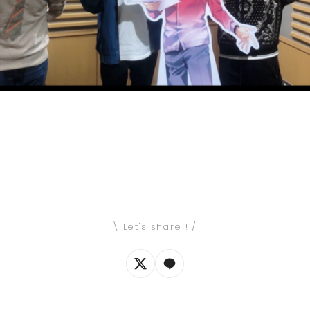
\ Let's share ! /