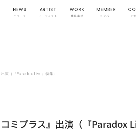
NEWS
ARTIST
WORK
MEMBER
CO
ニュース
アーティスト
業務実績
メンバー
お
（『Paradox Live』特集）
ミプラス』出演（『Paradox L