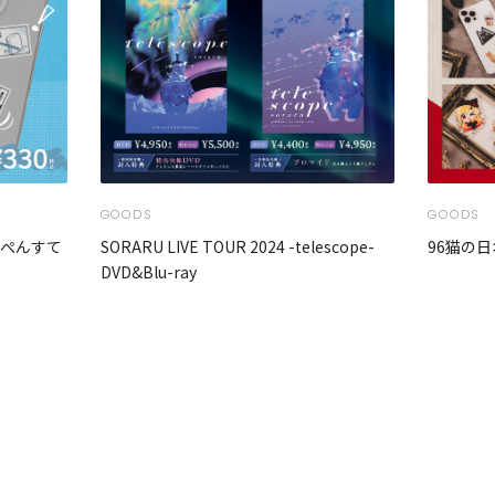
GOODS
GOODS
んぺんすて
SORARU LIVE TOUR 2024 -telescope-
96猫の日
DVD&Blu-ray