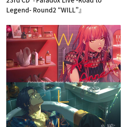
Legend- Round2 “WILL”』