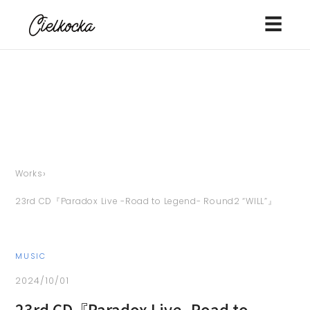
☰
›
Works
23rd CD『Paradox Live -Road to Legend- Round2 “WILL”』
MUSIC
2024/10/01
23rd CD『Paradox Live -Road to