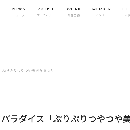
NEWS
ARTIST
WORK
MEMBER
CO
ニュース
アーティスト
業務実績
メンバー
お
ス「ぷりぷりつやつや美容食まつり」
ーツパラダイス「ぷりぷりつやつや