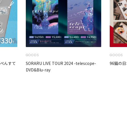
GOODS
GOODS
んぺんすて
SORARU LIVE TOUR 2024 -telescope-
96猫の日
DVD&Blu-ray