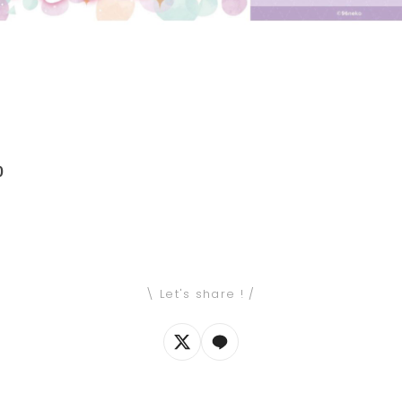
0
\ Let's share ! /