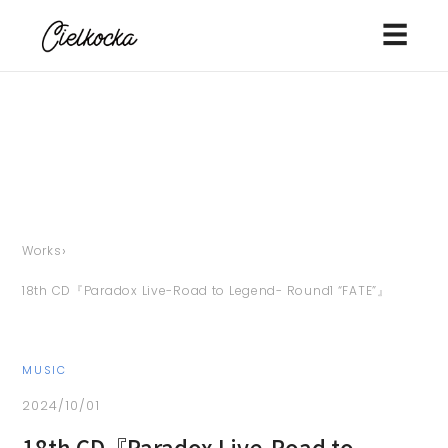
☰
›
Works
18th CD『Paradox Live-Road to Legend- Round1 “FATE”』
MUSIC
2024/10/01
18th CD『Paradox Live-Road to