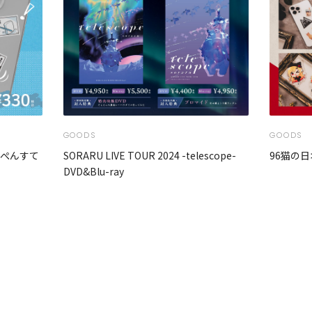
GOODS
GOODS
んぺんすて
SORARU LIVE TOUR 2024 -telescope-
96猫の日
DVD&Blu-ray