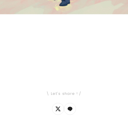
\ Let's share ! /