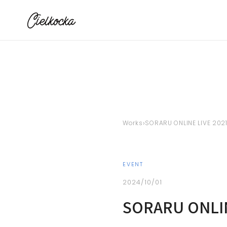
›
Works
SORARU ONLINE LIVE
EVENT
2024/10/01
SORARU ONL