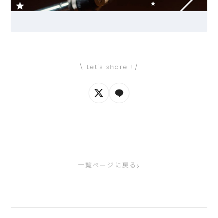
\ Let's share ! /
›
一覧ページに戻る