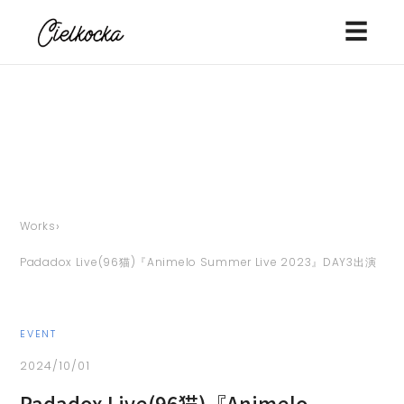
☰
›
Works
Padadox Live(96猫)『Animelo Summer Live 2023』DAY3出演
EVENT
2024/10/01
Padadox Live(96猫)『Animelo