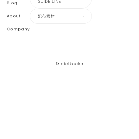
GUIDE LINE
Blog
About
配布素材
›
Company
©︎ cielkocka