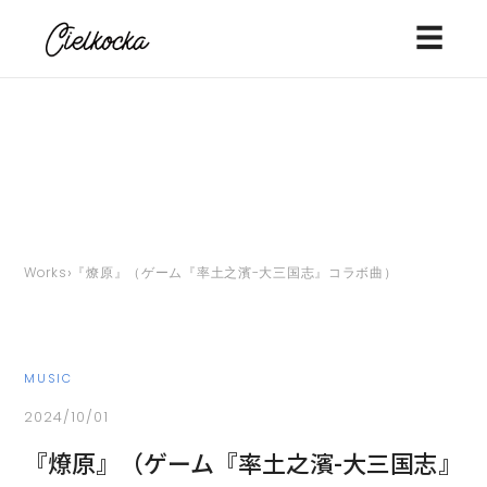
☰
›
Works
『燎原』（ゲーム『率土之濱-大三国志』コラボ曲）
MUSIC
2024/10/01
『燎原』（ゲーム『率土之濱-大三国志』