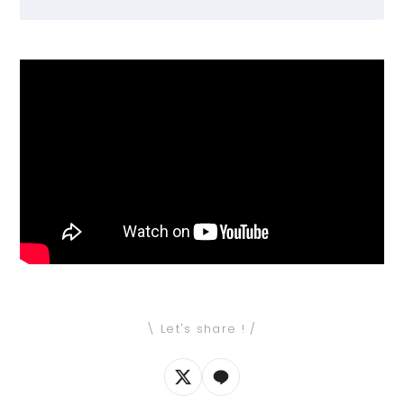
\ Let's share ! /