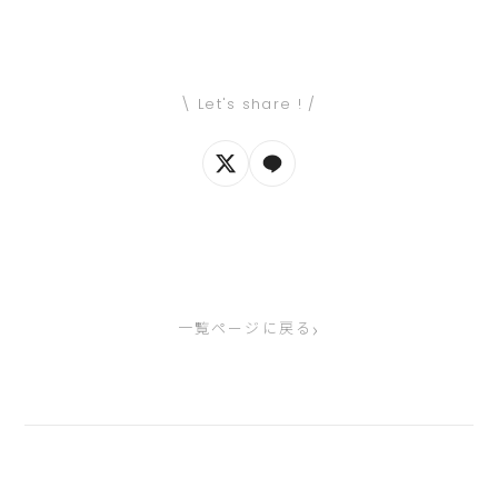
\ Let's share ! /
›
一覧ページに戻る