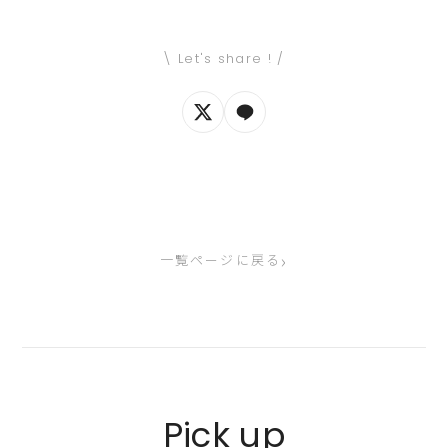
\ Let's share ! /
›
一覧ページに戻る
Pick up