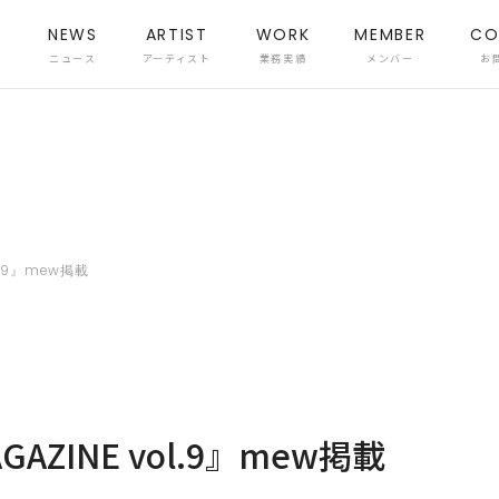
NEWS
ARTIST
WORK
MEMBER
CO
ニュース
アーティスト
業務実績
メンバー
お
ol.9』mew掲載
GAZINE vol.9』mew掲載