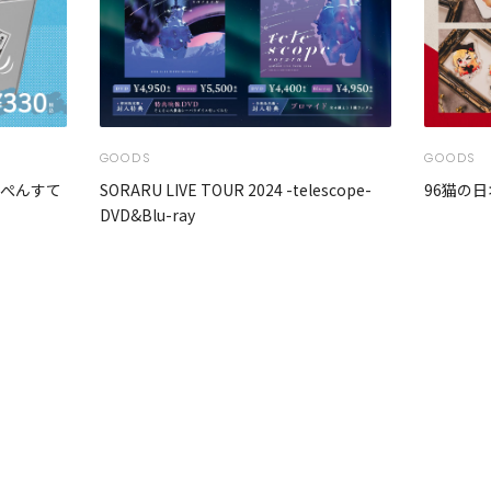
GOODS
GOODS
んぺんすて
SORARU LIVE TOUR 2024 -telescope-
96猫の日
DVD&Blu-ray