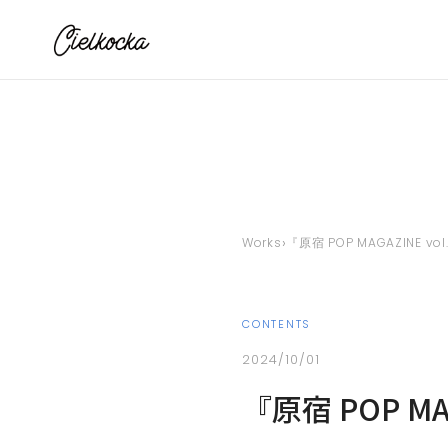
›
Works
『原宿 POP MAGAZINE v
CONTENTS
2024/10/01
『原宿 POP MA