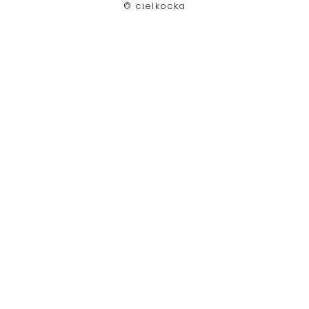
©︎ cielkocka