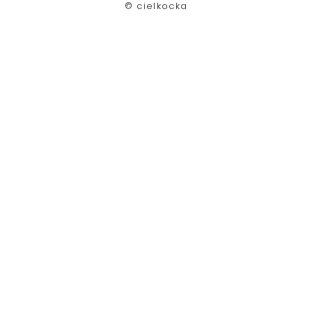
©︎ cielkocka