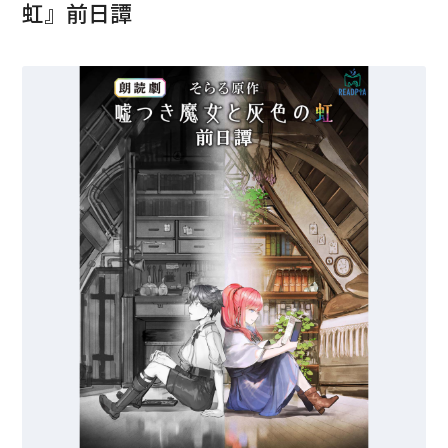
虹』前日譚