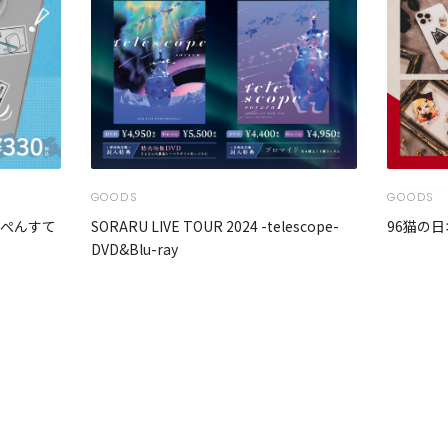
GOODS
GOODS
んぺんすて
SORARU LIVE TOUR 2024 -telescope-
96猫の日
DVD&Blu-ray