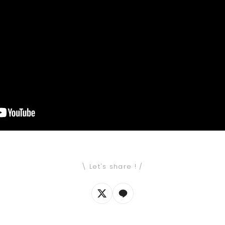
\ Let's share ! /