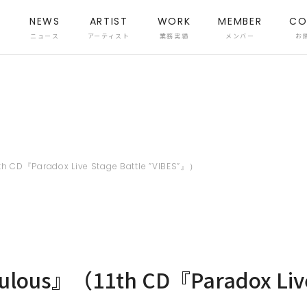
NEWS
ARTIST
WORK
MEMBER
CO
ニュース
アーティスト
業務実績
メンバー
お
 CD『Paradox Live Stage Battle ”VIBES”』）
ous』（11th CD『Paradox Live 