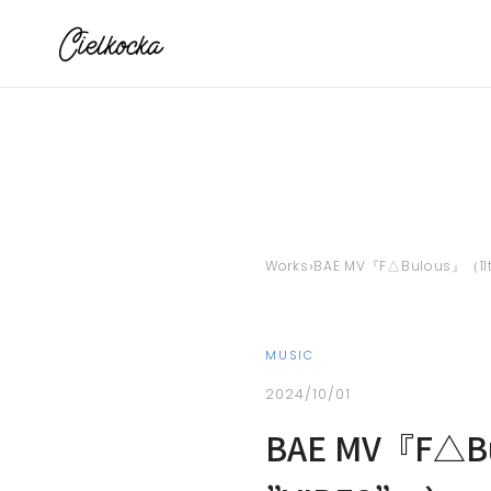
›
Works
BAE MV『F△Bulous』（11th
MUSIC
2024/10/01
BAE MV『F△Bul