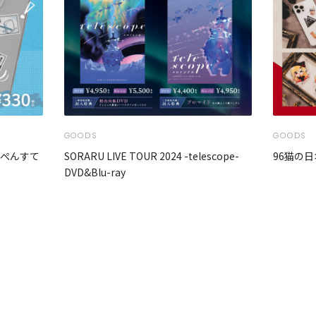
GOODS
GOODS
んぺんすて
SORARU LIVE TOUR 2024 -telescope-
96猫の日
DVD&Blu-ray