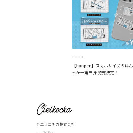
GOODS
【hanpen】スマホサイズのは
っかー第三弾 発売決定！
チエリコチカ株式会社
〒102-0072