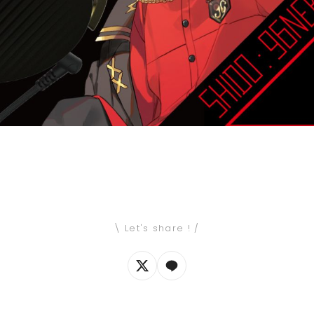
\ Let's share ! /