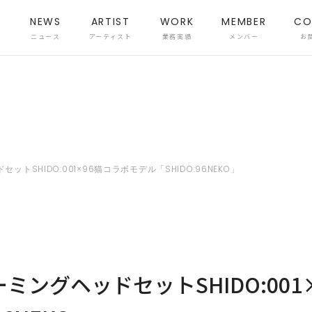
NEWS
ARTIST
WORK
MEMBER
CO
ニュース
アーティスト
業務実績
メンバー
お
トSHIDO:001×96猫コラボモデル「SHIDO:96NEKO」
ミングヘッドセットSHIDO:001