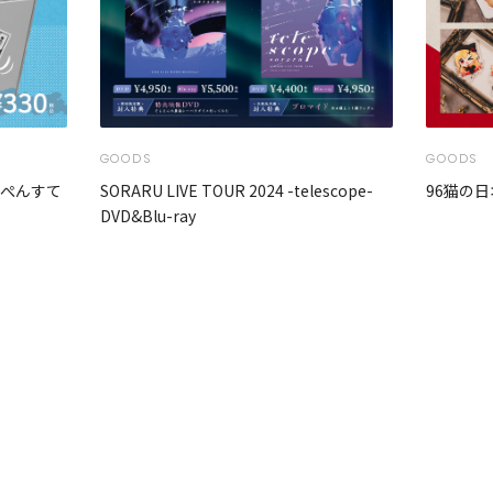
GOODS
GOODS
んぺんすて
SORARU LIVE TOUR 2024 -telescope-
96猫の日
DVD&Blu-ray