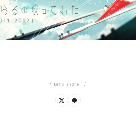
\ Let's share ! /