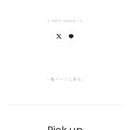
\ Let's share ! /
›
一覧ページに戻る